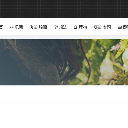
首页
👀 见闻
🕺🏻 腔调
💡 想法
🔮 荐物
👋🏻 专题
📟 