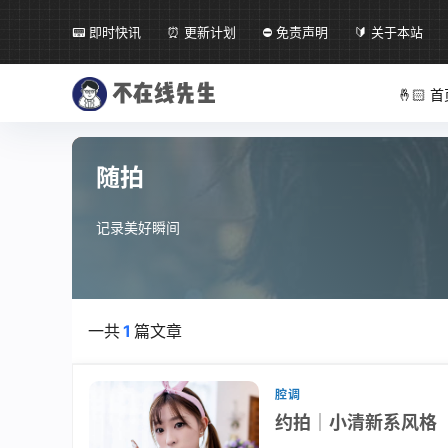
📟 即时快讯
⏰ 更新计划
⛔ 免责声明
🔰 关于本站
🤞🏻 
随拍
记录美好瞬间
一共
1
篇文章
腔调
约拍│小清新系风格