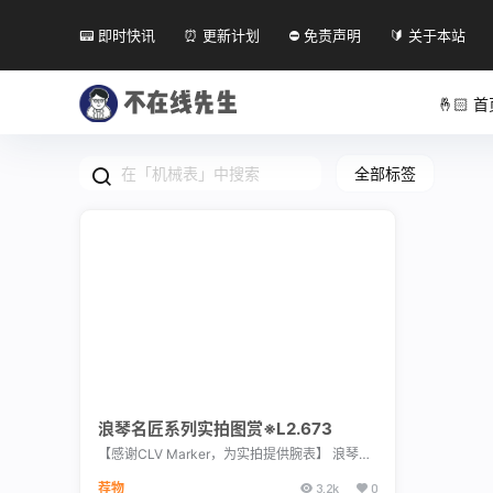
📟 即时快讯
⏰ 更新计划
⛔ 免责声明
🔰 关于本站
🤞🏻 
全部标签
浪琴名匠系列实拍图赏※L2.673
【感谢CLV Marker，为实拍提供腕表】 浪琴表
出色的制表技艺始终深受表迷追崇，在180多年
荐物
3.2k
0
的发展中，创造出了许多令人称赞的腕表佳作。