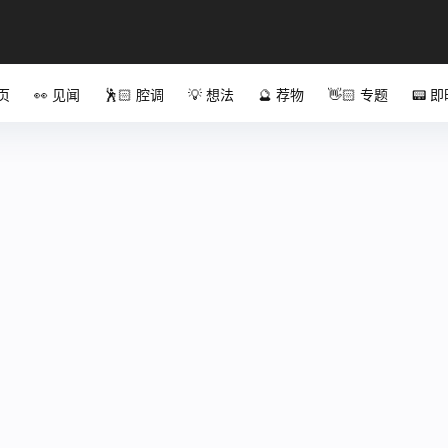
首页
👀 见闻
🕺🏻 腔调
💡 想法
🔮 荐物
👋🏻 专题
📟 