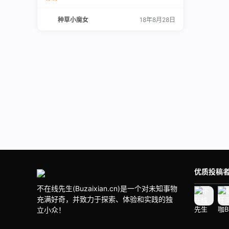
而今天为大家实拍的是浪琴旗下的名匠系列腕
表，官方型号：L2.673.4.78.3，目前市面售
种草小魔女
18年8月28日
价：¥25000左右！ 名匠系列可以说是浪琴制表
传统的最杰出代表之作，在2005年推出以来，
这个系列就一直以纯正品质和个性风格深受男性
同胞的喜爱。名匠系列腕表的特色在于，…
优质投稿
不在线先生(Buzaixian.cn)是一个对未知事物
充满好奇，并致力于探索、体验和实践的独
立小众！