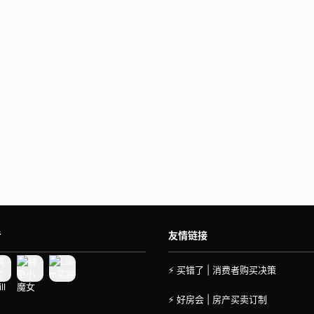
者
友情链接
⚡ 买错了 | 消费者购买决策
⚡ 好房会 | 房产买卖订制