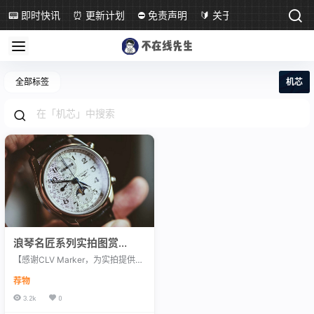
📟 即时快讯
⏰ 更新计划
⛔ 免责声明
🔰 关于本站
全部标签
机芯
浪琴名匠系列实拍图赏
※L2.673
【感谢CLV Marker，为实拍提供腕
表】 浪琴表出色的制表技艺始终深
荐物
受表迷追崇，在180多年的发展中，
创造出了许多令人称赞的腕表佳
3.2k
0
作。而今天为大家实拍的是浪琴旗