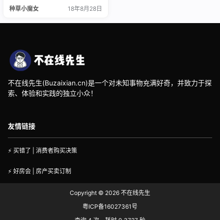
下的名匠系列腕表，官方型号：L2.
种草小魔女
18年8月28日
673.4.78.3，目前市面售价：¥250
00左右！ 名匠系列可以说是浪琴制
表传统的最杰出代表之作，在2005
年推出以来，这个系列就一直以纯
正品质和个性风格深受男性同胞的
喜爱。名匠系列腕表的特色在于，
…
不在线先生(Buzaixian.cn)是一个对未知事物充满好奇，并致力于探
索、体验和实践的独立小众！
友情链接
⚡ 买错了 | 消费者购买决策
⚡ 好房会 | 房产买卖订制
Copyright © 2026
不在线先生
粤ICP备16027361号