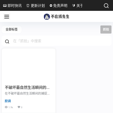
📟 即时快讯
⏰ 更新计划
⛔ 免责声明
🔰 关于本站
全部标签
抓拍
不破坏最自然生活瞬间的捕
捉│清迈市集
在不破坏最自然生活瞬间的捕捉，
最爱的一种人文记录方式，摄于清
腔调
迈市集
1.9k
0